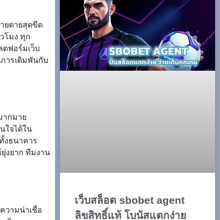
ง่ายดายสุดขีด
่วโมง ทุก
พลตฟอร์มเว็บ
นการเดิมพันกับ
ีกมากมาย
่นใจได้ใน
บทั้งธนาคาร
ยุ่งยาก ทีมงาน
เว็บสล็อต sbobet agent
ความน่าเชื่อ
ลิขสิทธิ์แท้ โบนัสแตกง่าย