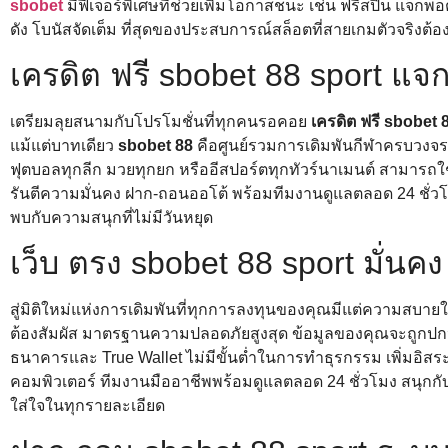
sbobet
มีฟีเจอร์พิเศษที่ช่วยเพิ่มโอกาสชนะ เช่น ฟรีสปิน แจ็กพ
ดัง โบนัสจัดเต็ม ที่สุดของประสบการณ์สล็อตที่สายเกมตัวจริงต้อ
เครดิต ฟรี sbobet 88 sport แจกจ
เตรียมลุยสนามกับโปรโมชั่นที่ทุกคนรอคอย
เครดิต ฟรี sbobet 
แม้แต่บาทเดียว
sbobet 88
คือศูนย์รวมการเดิมพันกีฬาครบวงจรจ
ฟุตบอลทุกลีก มวยทุกยก หรืออีสปอร์ตทุกทัวร์นาเมนต์ สามารถใช้เ
รันตีความมั่นคง ฝาก-ถอนออโต้ พร้อมทีมงานดูแลตลอด 24 ชั่วโม
พบกับความสนุกที่ไม่มีวันหยุด
เว็บ ตรง sbobet 88 sport มั่น
สู่มิติใหม่แห่งการเดิมพันที่ทุกการลงทุนของคุณมีแต่ความสบาย
ต้องสัมผัส มาตรฐานความปลอดภัยสูงสุด ข้อมูลของคุณจะถูกปกป้อ
ธนาคารและ True Wallet ไม่มีขั้นต่ำในการทำธุรกรรม เพิ่มอิสระท
คอมพิวเตอร์ ทีมงานมืออาชีพพร้อมดูแลตลอด 24 ชั่วโมง สนุกก
ใส่ใจในทุกรายละเอียด