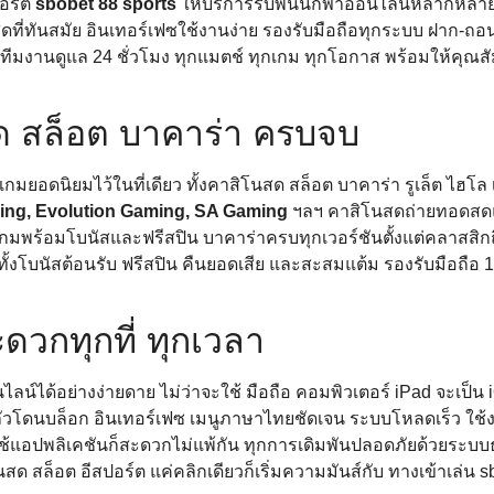
ปอร์ต
sbobet 88 sports
ให้บริการรับพนันกีฬาออนไลน์หลากหลา
ดที่ทันสมัย อินเทอร์เฟซใช้งานง่าย รองรับมือถือทุกระบบ ฝาก-ถอ
งานดูแล 24 ชั่วโมง ทุกแมตช์ ทุกเกม ทุกโอกาส พร้อมให้คุณสัมผ
ด สล็อต บาคาร่า ครบจบ
เกมยอดนิยมไว้ในที่เดียว ทั้งคาสิโนสด สล็อต บาคาร่า รูเล็ต ไฮโล
ing, Evolution Gaming, SA Gaming
ฯลฯ คาสิโนสดถ่ายทอดสดแ
กมพร้อมโบนัสและฟรีสปิน บาคาร่าครบทุกเวอร์ชันตั้งแต่คลาสสิกถ
งโบนัสต้อนรับ ฟรีสปิน คืนยอดเสีย และสะสมแต้ม รองรับมือถือ 1
ดวกทุกที่ ทุกเวลา
ไลน์ได้อย่างง่ายดาย ไม่ว่าจะใช้ มือถือ คอมพิวเตอร์ iPad จะเป็น 
องกลัวโดนบล็อก อินเทอร์เฟซ เมนูภาษาไทยชัดเจน ระบบโหลดเร็ว ใช้ง
ะใช้แอปพลิเคชันก็สะดวกไม่แพ้กัน ทุกการเดิมพันปลอดภัยด้วยระบ
 สล็อต อีสปอร์ต แค่คลิกเดียวก็เริ่มความมันส์กับ ทางเข้าเล่น s