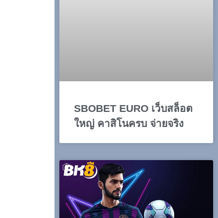
SBOBET EURO เว็บสล็อต
ใหญ่ คาสิโนครบ จ่ายจริง