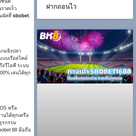
ยชนิด
ฝากถอนไว
นรวดเร็ว
ัสที่
sbobet
 เกมยิงปลา
บบเรียลไทม์
ึงวีไอพี ระบบ
00% เล่นได้ทุก
iOS หรือ
านได้ทุกเครือ
บธุรกรรม
bobet 88 มือถือ