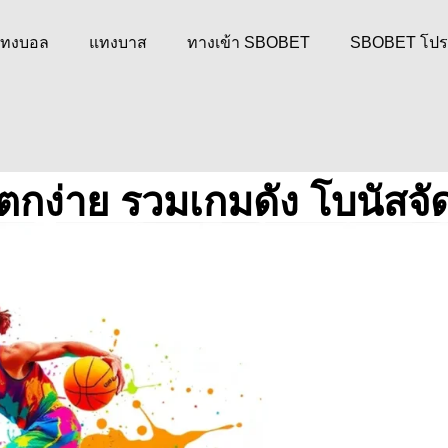
แทงบอล
แทงบาส
ทางเข้า SBOBET
SBOBET โปรโ
ตกง่าย รวมเกมดัง โบนัสจั