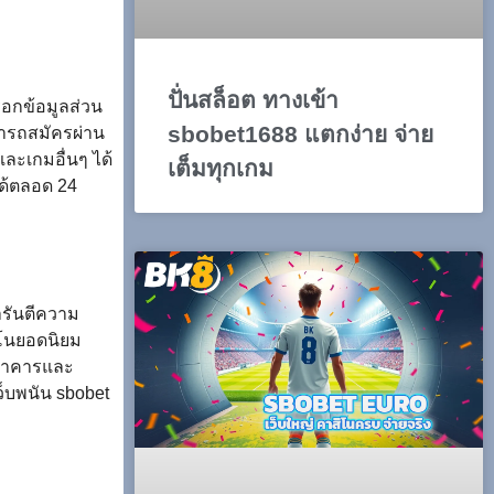
ปั่นสล็อต ทางเข้า
รอกข้อมูลส่วน
sbobet1688 แตกง่าย จ่าย
มารถสมัครผ่าน
ละเกมอื่นๆ ได้
เต็มทุกเกม
ได้ตลอด 24
การันตีความ
ิโนยอดนิยม
กธนาคารและ
ว็บพนัน sbobet