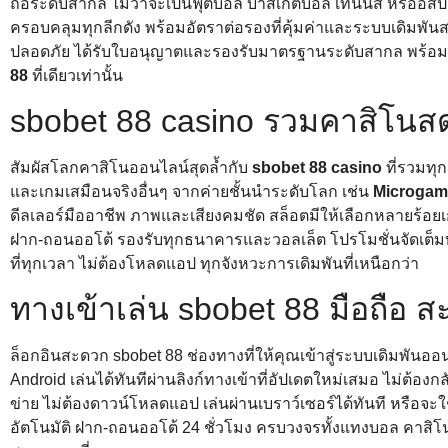
ถือระดับสากล ไม่ว่าจะเป็นฟุตบอล บาสเกตบอล เทนนิส หรืออีส
ครอบคลุมทุกลีกดัง พร้อมอัตราต่อรองที่คุ้มค่าและระบบเดิมพันส
ปลอดภัย ได้รับใบอนุญาตและรองรับมาตรฐานระดับสากล พร้อมทีม
88
ที่เดียวเท่านั้น
sbobet 88 casino รวมคาสิโนส
สัมผัสโลกคาสิโนออนไลน์สุดล้ำกับ
sbobet 88 casino
ที่รวมทุก
และเกมเสมือนจริงอื่นๆ จากค่ายชั้นนำระดับโลก เช่น
Microgam
ดีลเลอร์มืออาชีพ ภาพและเสียงคมชัด สล็อตมีให้เลือกหลายร้อยเ
ฝาก-ถอนออโต้ รองรับทุกธนาคารและวอลเล็ต โปรโมชั่นจัดเต็มทั้
ที่ทุกเวลา ไม่ต้องโหลดแอป ทุกจังหวะการเดิมพันที่เหนือกว่า
ทางเข้าเล่น sbobet 88 มือถือ สะ
ล็อกอินสะดวก sbobet 88 ช่องทางที่ให้คุณเข้าสู่ระบบเดิมพันออน
Android เล่นได้ทันทีผ่านลิงก์ทางเข้าที่อัปเดตใหม่เสมอ ไม่ต้
ข่าย ไม่ต้องดาวน์โหลดแอป เล่นผ่านเบราว์เซอร์ได้ทันที หรือจ
อัตโนมัติ ฝาก-ถอนออโต้ 24 ชั่วโมง ครบวงจรทั้งแทงบอล คาสิโนสด