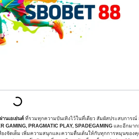
่านเอเย่นต์
ที่รวมทุกความบันเทิงไว้ในที่เดียว สัมผัสประสบการณ์
ER GAMING, PRAGMATIC PLAY, SPADEGAMING
และอีกมาก
ยงจัดเต็ม เพิ่มความสนุกและความตื่นเต้นให้กับทุกการหมุนของค