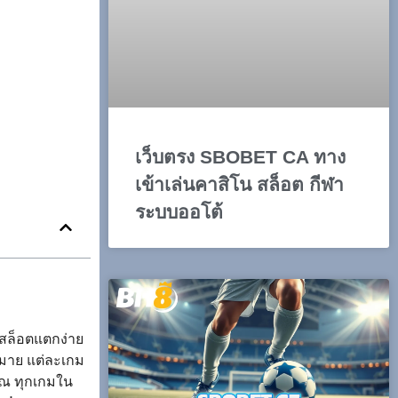
เว็บตรง SBOBET CA ทาง
เข้าเล่นคาสิโน สล็อต กีฬา
ระบบออโต้
 สล็อตแตกง่าย
มาย แต่ละเกม
ุณ ทุกเกมใน