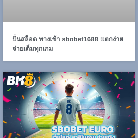
ปั่นสล็อต ทางเข้า sbobet1688 แตกง่าย
จ่ายเต็มทุกเกม