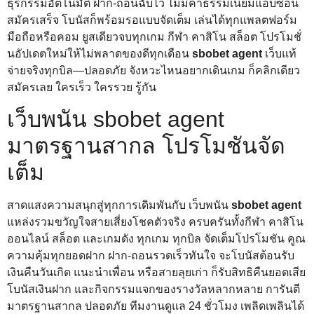
ธุรกรรมอัตโนมัติ ฝาก-ถอนฉับไว ไม่มีค่าธรรมเนียมแอบซ่อน
สมัครเสร็จ โบนัสก็พร้อมรอแบบจัดเต็ม เล่นได้ทุกแพลตฟอร์ม
มือถือหรือคอม ยูสเดียวจบทุกเกม กีฬา คาสิโน สล็อต โปรโมชั่
นอัปเดตใหม่ให้ไม่พลาดของดีทุกเดือน
sbobet agent
เว็บแท้
จ่ายจริงทุกบิล—ปลอดภัย จังหวะไหนอยากเดินเกม ก็คลิกเดียว
สมัครเลย ใครเร็ว ใครรวย รู้กัน
เว็บพนัน sbobet agent
มาตรฐานสากล โปรโมชันจัด
เต็ม
สาดแสงความสนุกสู่ทุกการเดิมพันกับ เว็บพนัน
sbobet agent
แหล่งรวมขวัญใจสายเสี่ยงโชคตัวจริง ครบครันทั้งกีฬา คาสิโน
ออนไลน์ สล็อต และเกมดัง ทุกเกม ทุกบิล จัดเต็มโปรโมชัน คูณ
ความคุ้มทุกยอดฝาก ฝาก-ถอนรวดเร็วทันใจ จะโบนัสต้อนรับ
เงินคืนวันเกิด แนะนำเพื่อน หรือสายลุยเก่า ก็รับสิทธิคืนยอดเสีย
โบนัสเงินฝาก และกิจกรรมแจกของรางวัลหลากหลาย การันตี
มาตรฐานสากล ปลอดภัย ทีมงานดูแล 24 ชั่วโมง เพลิดเพลินได้