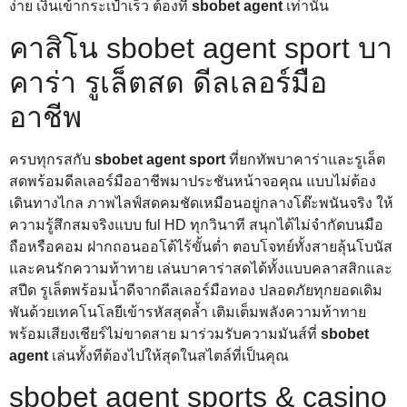
ง่าย เงินเข้ากระเป๋าเร็ว ต้องที่
sbobet agent
เท่านั้น
คาสิโน sbobet agent sport บา
คาร่า รูเล็ตสด ดีลเลอร์มือ
อาชีพ
ครบทุกรสกับ
sbobet agent sport
ที่ยกทัพบาคาร่าและรูเล็ต
สดพร้อมดีลเลอร์มืออาชีพมาประชันหน้าจอคุณ แบบไม่ต้อง
เดินทางไกล ภาพไลฟ์สดคมชัดเหมือนอยู่กลางโต๊ะพนันจริง ให้
ความรู้สึกสมจริงแบบ ful HD ทุกวินาที สนุกได้ไม่จำกัดบนมือ
ถือหรือคอม ฝากถอนออโต้ไร้ขั้นต่ำ ตอบโจทย์ทั้งสายลุ้นโบนัส
และคนรักความท้าทาย เล่นบาคาร่าสดได้ทั้งแบบคลาสสิกและ
สปีด รูเล็ตพร้อมน้ำดีจากดีลเลอร์มือทอง ปลอดภัยทุกยอดเดิม
พันด้วยเทคโนโลยีเข้ารหัสสุดล้ำ เติมเต็มพลังความท้าทาย
พร้อมเสียงเชียร์ไม่ขาดสาย มาร่วมรับความมันส์ที่
sbobet
agent
เล่นทั้งทีต้องไปให้สุดในสไตล์ที่เป็นคุณ
sbobet agent sports & casino