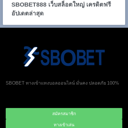
SBOBET888 เว็บสล็อตใหญ่ เครดิตฟรี
อัปเดตล่าสุด
SBOBET ทางเข้าแทงบอลออนไลน์ มั่นคง ปลอดภัย 100%
สมัครสมาชิก
ทางเข้าเล่น