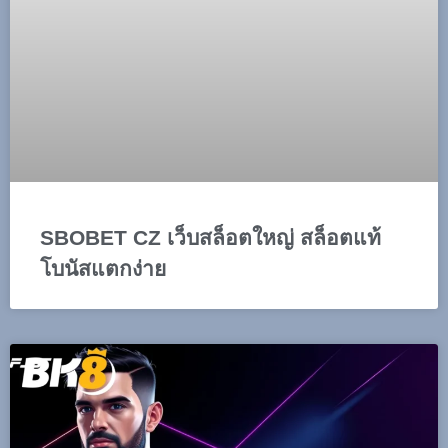
SBOBET CZ เว็บสล็อตใหญ่ สล็อตแท้
โบนัสแตกง่าย