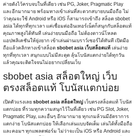
ค่ายดังไว้ครบจบในที่เดียว เช่น PG, Joker, Pragmatic Play
และอีกมากมาย พร้อมทางเข้าเล่นที่สะดวกสบายบนมือถือ ไม่
ว่าคุณจะใช้ Android หรือ iOS ก็สามารถเข้าถึง สล็อต sbobet
asia ได้ทุกที่ทุกเวลา แค่เชื่อมต่ออินเทอร์เน็ตก็สนุกกับสล็อตแท้
คุณภาพสูงได้ทันที เล่นง่ายบนมือถือ ไม่ต้องดาวน์โหลด
แอปพลิเคชันให้ยุ่งยาก เข้าเล่นผ่านเบราว์เซอร์ได้ทันที เปิดมือ
ถือแล้วคลิกทางเข้าสล็อต
sbobet asia เว็บสล็อตแท้
เล่นง่าย
ทุกที่ทุกเวลา สนุกแบบไม่มีสะดุด ลุ้นโบนัสแตกง่ายได้ทุกวัน
แล้วคุณจะติดใจจนไม่อยากเปลี่ยนเว็บ
sbobet asia สล็อตใหญ่ เว็บ
ตรงสล็อตแท้ โบนัสแตกบ่อย
เปิดตัวแรงเลย
sbobet asia สล็อตใหญ่
เว็บตรงสล็อตแท้ โบนัส
แตกบ่อย ที่รวมทุกความสนุกไว้ในที่เดียว เช่น PG Slot, Joker,
Pragmatic Play, และอื่นๆ อีกมากมาย ทุกเกมล้วนมีอัตราการ
แตกง่าย โบนัสแตกบ่อย ให้เลือกเล่นแบบจัดเต็ม เล่นได้ทั้งมือถือ
และคอมฯ ทุกแพลตฟอร์ม ไม่ว่าจะเป็น iOS หรือ Android และ