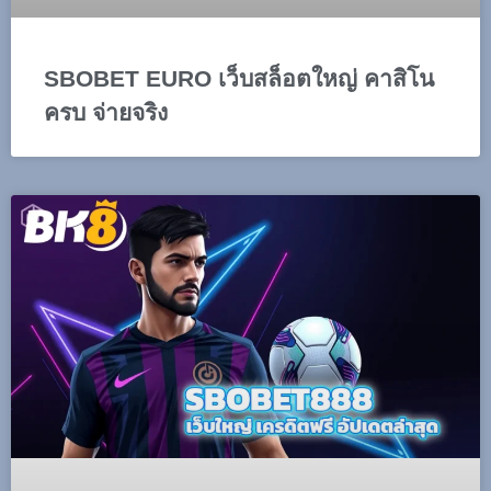
SBOBET EURO เว็บสล็อตใหญ่ คาสิโน
ครบ จ่ายจริง