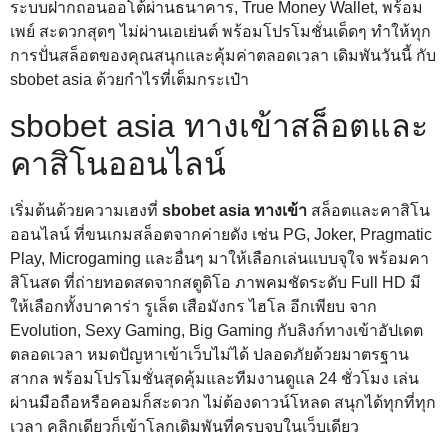
ระบบฝากถอนออโต้ผ่านธนาคาร, True Money Wallet, พร้อม
เพย์ สะดวกสุดๆ ไม่ผ่านเอเย่นต์ พร้อมโปรโมชั่นเด็ดๆ ทำให้ทุก
การปั่นสล็อตของคุณสนุกและคุ้มค่าตลอดเวลา เดิมพันวันนี้ กับ
sbobet asia ด้วยกำไรที่เต็มกระเป๋า
sbobet asia ทางเข้าสล็อตและ
คาสิโนออนไลน์
เริ่มต้นด้วยความเฮงที่
sbobet asia ทางเข้า
สล็อตและคาสิโน
ออนไลน์ ที่ขนเกมสล็อตจากค่ายดัง เช่น PG, Joker, Pragmatic
Play, Microgaming และอื่นๆ มาให้เลือกเล่นแบบจุใจ พร้อมคา
สิโนสด ที่ถ่ายทอดสดจากสตูดิโอ ภาพคมชัดระดับ Full HD มี
ให้เลือกทั้งบาคาร่า รูเล็ต เสือมังกร ไฮโล อีกเพียบ จาก
Evolution, Sexy Gaming, Big Gaming กับลิงก์ทางเข้าอัปเดต
ตลอดเวลา หมดปัญหาเข้าเว็บไม่ได้ ปลอดภัยด้วยมาตรฐาน
สากล พร้อมโปรโมชั่นสุดคุ้มและทีมงานดูแล 24 ชั่วโมง เล่น
ผ่านมือถือหรือคอมก็สะดวก ไม่ต้องดาวน์โหลด สนุกได้ทุกที่ทุก
เวลา คลิกเดียวก็เข้าโลกเดิมพันที่ครบจบในเว็บเดียว