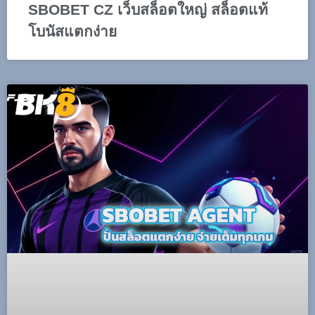
SBOBET CZ เว็บสล็อตใหญ่ สล็อตแท้
โบนัสแตกง่าย