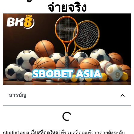
จ่ายจริง
สารบัญ
sbobet asia เว็บสล็อตใหญ่
ที่รวมสล็อตแท้จากค่ายดังระดับ