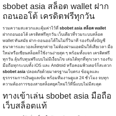
sbobet asia สล็อต wallet ฝาก
ถอนออโต้ เครดิตฟรีทุกวัน
รวมความสะดวกและคุ้มค่าไว้ที่
sbobet asia สล็อต wallet
ฝากถอนออโต้ เครดิตฟรีทุกวัน เว็บเดียวที่รวมระบบสล็อต
wallet ทันสมัย ฝาก-ถอนออโต้ในไม่กี่วินาที รองรับทั้งบัญชี
ธนาคารและวอลเล็ททุกค่าย ไม่ต้องผ่านแอดมินให้เสียเวลา มือ
ใหม่หรือเซียนสล็อตก็ใช้งานง่ายสุด ๆ พร้อมทั้งแจก เครดิตฟรี
ทุกวัน ลุ้นรับทุนฟรีแบบไม่มีเงื่อนไข เล่นได้ทุกที่ทุกเวลา รองรับ
มือถือทุกระบบทั้ง iOS และ Android หรือคอมพิวเตอร์ก็สะดวก
sbobet asia
ปลอดภัยด้วยมาตรฐานเว็บตรง ข้อมูลและ
ธุรกรรมการเงินดูแลเข้ม พร้อมทีมงานดูแล 24 ชั่วโมง จบทุก
ความต้องการของสายสล็อตยุคใหม่ไว้ที่นี่แบบไม่มีสะดุด
ทางเข้าเล่น sbobet asia มือถือ
เว็บสล็อตแท้