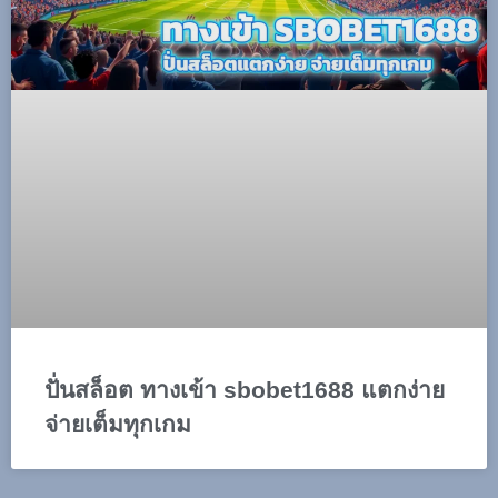
ปั่นสล็อต ทางเข้า sbobet1688 แตกง่าย
จ่ายเต็มทุกเกม