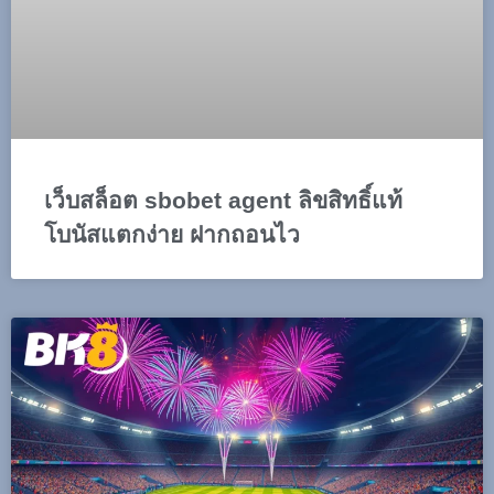
เว็บสล็อต sbobet agent ลิขสิทธิ์แท้
โบนัสแตกง่าย ฝากถอนไว