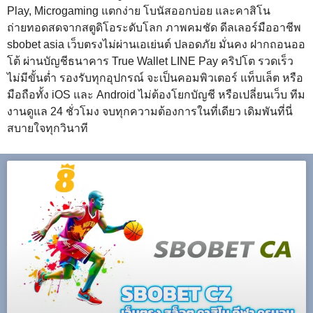
Play, Microgaming แตกง่าย โบนัสออกบ่อย และคาสิโน
ถ่ายทอดสดจากสตูดิโอระดับโลก ภาพคมชัด ดีลเลอร์มืออาชีพ
sbobet asia เว็บตรงไม่ผ่านเอเย่นต์ ปลอดภัย มั่นคง ฝากถอนออ
โต้ ผ่านบัญชีธนาคาร True Wallet LINE Pay คริปโต รวดเร็ว
ไม่มีขั้นต่ำ รองรับทุกอุปกรณ์ จะเป็นคอมพิวเตอร์ แท็บเล็ต หรือ
มือถือทั้ง iOS และ Android ไม่ต้องโยกบัญชี หรือเปลี่ยนเว็บ ทีม
งานดูแล 24 ชั่วโมง จบทุกความต้องการในที่เดียว เดิมพันที่นี่
สบายใจทุกวินาที