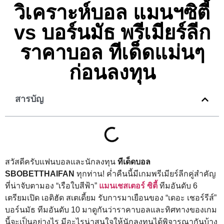
วิเคราะห์บอล แมนฯซิตี้
vs บอร์นมัธ พรีเมียร์ลีก
ราคาบอล ทีเด็ดแม่นๆ
ก่อนลงทุน
สารบัญ
สวัสดีครับแฟนบอลและนักลงทุน
ทีเด็ดบอล
SBOBETTHAIFAN
ทุกท่าน! ค่ำคืนนี้มีเกมพรีเมียร์ลีกคู่สำคัญ
ที่น่าจับตามอง “เรือใบสีฟ้า”
แมนเชสเตอร์ ซิตี้
ทีมอันดับ 6
เตรียมเปิด เอติฮัด สเตเดี้ยม รับการมาเยือนของ “เดอะ เชอร์รีส์”
บอร์นมัธ ทีมอันดับ 10 มาดูกันว่าราคาบอลและทิศทางของเกม
นี้จะเป็นอย่างไร มีอะไรน่าสนใจให้นักลงทุนได้พิจารณากันบ้าง