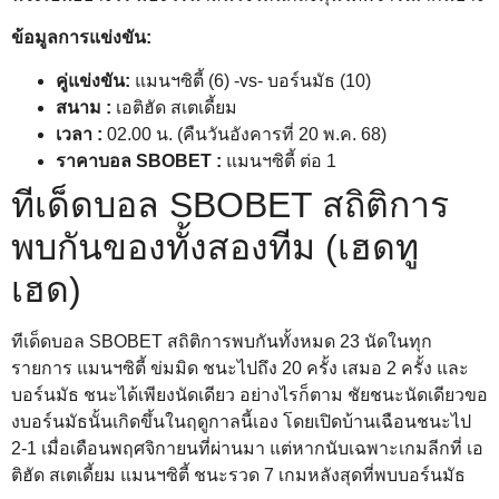
ข้อมูลการแข่งขัน:
คู่แข่งขัน:
แมนฯซิตี้ (6) -vs- บอร์นมัธ (10)
สนาม :
เอติฮัด สเตเดี้ยม
เวลา :
02.00 น. (คืนวันอังคารที่ 20 พ.ค. 68)
ราคาบอล SBOBET :
แมนฯซิตี้ ต่อ 1
ทีเด็ดบอล SBOBET สถิติการ
พบกันของทั้งสองทีม (เฮดทู
เฮด)
ทีเด็ดบอล SBOBET สถิติการพบกันทั้งหมด 23 นัดในทุก
รายการ แมนฯซิตี้ ข่มมิด ชนะไปถึง 20 ครั้ง เสมอ 2 ครั้ง และ
บอร์นมัธ ชนะได้เพียงนัดเดียว อย่างไรก็ตาม ชัยชนะนัดเดียวขอ
งบอร์นมัธนั้นเกิดขึ้นในฤดูกาลนี้เอง โดยเปิดบ้านเฉือนชนะไป
2-1 เมื่อเดือนพฤศจิกายนที่ผ่านมา แต่หากนับเฉพาะเกมลีกที่ เอ
ติฮัด สเตเดี้ยม แมนฯซิตี้ ชนะรวด 7 เกมหลังสุดที่พบบอร์นมัธ