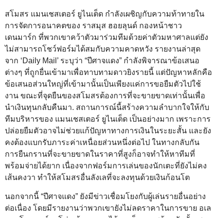
สโมสร แมนเชสเตอร์ ยูไนเต็ด กำลังเผชิญกับความท้าทายใน
การจัดการอนาคตของ ราสมุส ฮอยลุนด์ กองหน้าชาว
เดนมาร์ก ที่พวกเขาคว้าตัวมาร่วมทีมด้วยค่าตัวมหาศาลแต่ยัง
ไม่สามารถโชว์ฟอร์มได้สมกับความคาดหวัง รายงานล่าสุด
จาก ‘Daily Mail’ ระบุว่า “ปีศาจแดง” กำลังพิจารณาข้อเสนอ
ต่างๆ ที่ถูกยื่นเข้ามาเพื่อทาบทามดาวยิงรายนี้ แต่ปัญหาหลักคือ
ข้อเสนอส่วนใหญ่ที่เข้ามานั้นเป็นเพียงแค่การขอยืมตัวไปใช้
งาน ขณะที่จุดยืนของสโมสรต้องการที่จะขายขาดเท่านั้นเพื่อ
นำเงินทุนกลับคืนมา. สถานการณ์นี้สร้างความลำบากใจให้กับ
ทีมบริหารของ แมนเชสเตอร์ ยูไนเต็ด เป็นอย่างมาก เพราะการ
ปล่อยยืมตัวอาจไม่ช่วยแก้ปัญหาทางการเงินในระยะสั้น และยัง
คงต้องแบกรับภาระค่าเหนื่อยส่วนหนึ่งต่อไป ในทางกลับกัน
การยืนกรานที่จะขายขาดในราคาที่สูงก็อาจทำให้หาทีมที่
พร้อมจ่ายได้ยาก เนื่องจากฟอร์มการเล่นของนักเตะที่ยังไม่คง
เส้นคงวา ทำให้สโมสรอื่นลังเลที่จะลงทุนด้วยเงินก้อนโต
นอกจากนี้ “ปีศาจแดง” ยังมีข่าวเชื่อมโยงกับผู้เล่นรายอื่นอย่าง
ต่อเนื่อง โดยมีรายงานว่าพวกเขายังไม่ลดราคาในการขาย อเล