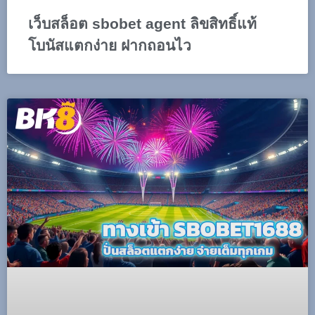
เว็บสล็อต sbobet agent ลิขสิทธิ์แท้
โบนัสแตกง่าย ฝากถอนไว