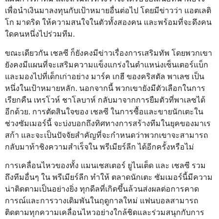
เพื่อนำเงินมาลงทุนกับเป้าหมายอื่นต่อไป โดยมีข่าวว่า แอตเลติ
โก มาดริด ให้ความสนใจในตัวทั้งสองคน และพร้อมที่จะดึงคน
ใดคนหนึ่งไปร่วมทีม.
ขณะเดียวกัน เชลซี ก็ยังคงมีข่าวเรื่องการเสริมทัพ โดยพวกเขา
ยังคงมีแผนที่จะเสริมความแข็งแกร่งในตำแหน่งเซ็นเตอร์แบ็ก
และมองไปที่เด็กเก่าอย่าง มาร์ค เกฮี ของคริสตัล พาเลซ เป็น
หนึ่งในเป้าหมายหลัก. นอกจากนี้ พวกเขายังมีตัวเลือกในการ
เรียกคืน เทรโวห์ ชาโลบาห์ กลับมาจากการยืมตัวที่พาเลซได้
อีกด้วย. การตัดสินใจของ เชลซี ในการซื้อและขายนักเตะใน
ช่วงซัมเมอร์นี้ จะบ่งบอกถึงทิศทางการสร้างทีมในยุคของมาเร
สก้า และจะเป็นปัจจัยสำคัญที่จะกำหนดว่าพวกเขาจะสามารถ
กลับมาท้าชิงความสำเร็จใน พรีเมียร์ลีก ได้อีกครั้งหรือไม่
การเคลื่อนไหวของทั้ง แมนเชสเตอร์ ยูไนเต็ด และ เชลซี รวม
ถึงทีมอื่นๆ ใน พรีเมียร์ลีก ทำให้ ตลาดนักเตะ ซัมเมอร์นี้มีความ
น่าติดตามเป็นอย่างยิ่ง ทุกดีลที่เกิดขึ้นล้วนส่งผลต่อการคาด
การณ์และการวางเดิมพันในฤดูกาลใหม่ แฟนบอลสามารถ
ติดตามทุกความเคลื่อนไหวอย่างใกล้ชิดและร่วมสนุกกับการ