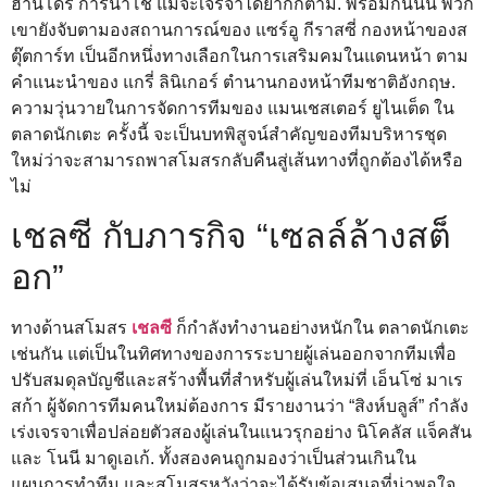
ฮานโดร การ์นาโช่ แม้จะเจรจาได้ยากก็ตาม. พร้อมกันนั้น พวก
เขายังจับตามองสถานการณ์ของ แซร์อู กีราสซี่ กองหน้าของส
ตุ๊ตการ์ท เป็นอีกหนึ่งทางเลือกในการเสริมคมในแดนหน้า ตาม
คำแนะนำของ แกรี่ ลินิเกอร์ ตำนานกองหน้าทีมชาติอังกฤษ.
ความวุ่นวายในการจัดการทีมของ แมนเชสเตอร์ ยูไนเต็ด ใน
ตลาดนักเตะ ครั้งนี้ จะเป็นบทพิสูจน์สำคัญของทีมบริหารชุด
ใหม่ว่าจะสามารถพาสโมสรกลับคืนสู่เส้นทางที่ถูกต้องได้หรือ
ไม่
เชลซี กับภารกิจ “เซลล์ล้างสต็
อก”
ทางด้านสโมสร
เชลซี
ก็กำลังทำงานอย่างหนักใน ตลาดนักเตะ
เช่นกัน แต่เป็นในทิศทางของการระบายผู้เล่นออกจากทีมเพื่อ
ปรับสมดุลบัญชีและสร้างพื้นที่สำหรับผู้เล่นใหม่ที่ เอ็นโซ่ มาเร
สก้า ผู้จัดการทีมคนใหม่ต้องการ มีรายงานว่า “สิงห์บลูส์” กำลัง
เร่งเจรจาเพื่อปล่อยตัวสองผู้เล่นในแนวรุกอย่าง นิโคลัส แจ็คสัน
และ โนนี มาดูเอเก้. ทั้งสองคนถูกมองว่าเป็นส่วนเกินใน
แผนการทำทีม และสโมสรหวังว่าจะได้รับข้อเสนอที่น่าพอใจ